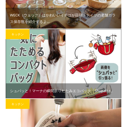
WECK（ウェック）はかわいいイチゴが目印！ドイツの老舗ガラ
ス保存瓶を紹介するよ…
キッチン
シュパッと！マーナの瞬間折りたたみエコバック「Shupatto」
キッチン