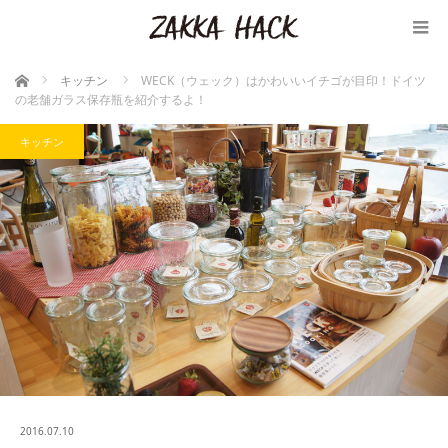
ホーム
キッチン
WECK（ウェック）はかわいいイチゴが目印！ドイツ
の老舗ガラス保存瓶を紹介するよ！
キッチン
2016.07.10