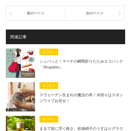
前のページ
次のページ
関連記事
キッチン
シュパッと！マーナの瞬間折りたたみエコバック
「Shupatto」
キッチン
スウェーデン生まれの魔法の布！水回りはスポン
ジワイプお任せ！
キッチン
まるで宙に浮く軽さ。松徳硝子のうすはりグラス